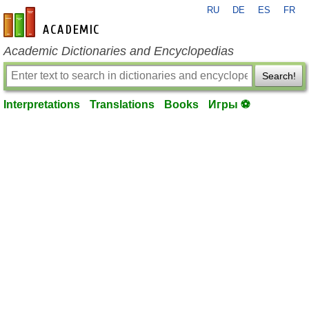
RU
DE
ES
FR
en-academic.com
Academic Dictionaries and Encyclopedias
Search!
Interpretations
Translations
Books
Игры ⚽