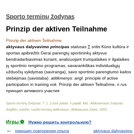
Sporto terminų žodynas
Prinzip der aktiven Teilnahme
Prinzip der aktiven Teilnahme
aktyvaus dalyvavimo
principas
statusas
T
sritis
Kūno kultūra ir
sportas
apibrėžtis
Gerai parengtų sportininkų aktyvus
bendradarbiavimas kuriant, analizuojant trumpalaikes ir ilgalaikes
jų sportinio rengimo programas, savarankiškas individualiųjų
užduočių vykdymas (saviranga), savo sportinio parengtumo kaitos
stebėjimas (savistaba).
atitikmenys
:
angl.
principle of active
participation in training
vok.
Prinzip der aktiven Teilnahme, n
rus.
принцип активного участия
Sporto terminų žodynas. T. 1. 2-asis patais. ir papild. leid.: Aiškinamasis žodynas.
Angliški, vokiški, rusiški terminų atitikmenys. Būtiniausios žinios
.
2002
.
Игры ⚽
Нужно решить контрольную?
принцип повторения опыта
aktyvaus dalyvavimo