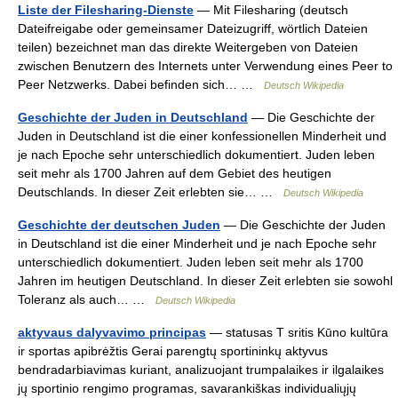
Liste der Filesharing-Dienste
— Mit Filesharing (deutsch
Dateifreigabe oder gemeinsamer Dateizugriff, wörtlich Dateien
teilen) bezeichnet man das direkte Weitergeben von Dateien
zwischen Benutzern des Internets unter Verwendung eines Peer to
Peer Netzwerks. Dabei befinden sich… …
Deutsch Wikipedia
Geschichte der Juden in Deutschland
— Die Geschichte der
Juden in Deutschland ist die einer konfessionellen Minderheit und
je nach Epoche sehr unterschiedlich dokumentiert. Juden leben
seit mehr als 1700 Jahren auf dem Gebiet des heutigen
Deutschlands. In dieser Zeit erlebten sie… …
Deutsch Wikipedia
Geschichte der deutschen Juden
— Die Geschichte der Juden
in Deutschland ist die einer Minderheit und je nach Epoche sehr
unterschiedlich dokumentiert. Juden leben seit mehr als 1700
Jahren im heutigen Deutschland. In dieser Zeit erlebten sie sowohl
Toleranz als auch… …
Deutsch Wikipedia
aktyvaus dalyvavimo principas
— statusas T sritis Kūno kultūra
ir sportas apibrėžtis Gerai parengtų sportininkų aktyvus
bendradarbiavimas kuriant, analizuojant trumpalaikes ir ilgalaikes
jų sportinio rengimo programas, savarankiškas individualiųjų