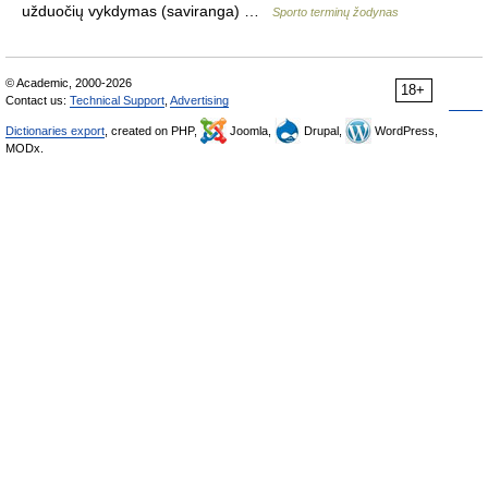
užduočių vykdymas (saviranga) …
Sporto terminų žodynas
© Academic, 2000-2026
18+
Contact us:
Technical Support
,
Advertising
Dictionaries export
, created on PHP,
Joomla,
Drupal,
WordPress,
MODx.